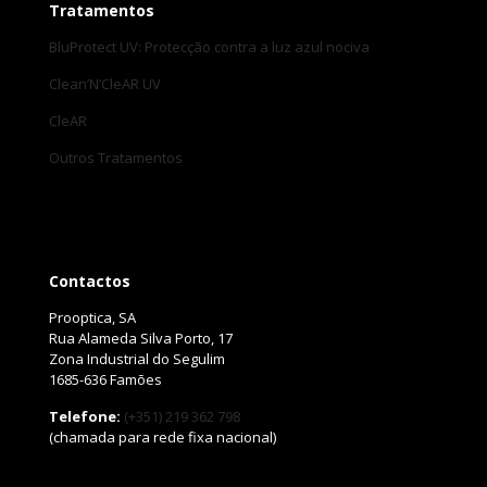
Tratamentos
BluProtect UV: Protecção contra a luz azul nociva
Clean’N’CleAR UV
CleAR
Outros Tratamentos
Contactos
Prooptica, SA
Rua Alameda Silva Porto, 17
Zona Industrial do Segulim
1685-636 Famões
Telefone:
(+351) 219 362 798
(chamada para rede fixa nacional)