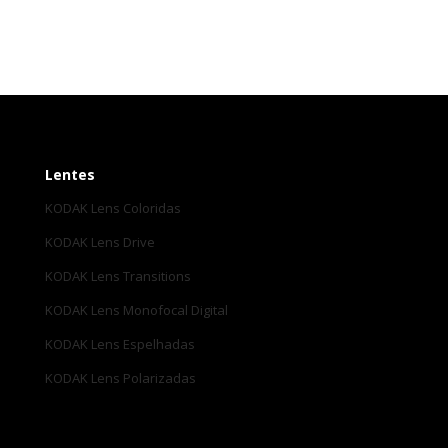
Lentes
KODAK Lens Coloridas
KODAK Lens Drive
KODAK Lens Transitions
KODAK Lens Monofocal Digital
KODAK Lens Espelhadas
KODAK Lens Polarizadas