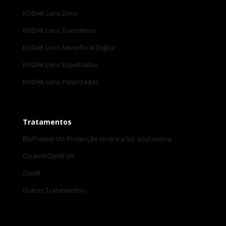
KODAK Lens Drive
KODAK Lens Transitions
KODAK Lens Monofocal Digital
KODAK Lens Espelhadas
KODAK Lens Polarizadas
Tratamentos
BluProtect UV: Protecção contra a luz azul nociva
Clean’N’CleAR UV
CleAR
Outros Tratamentos